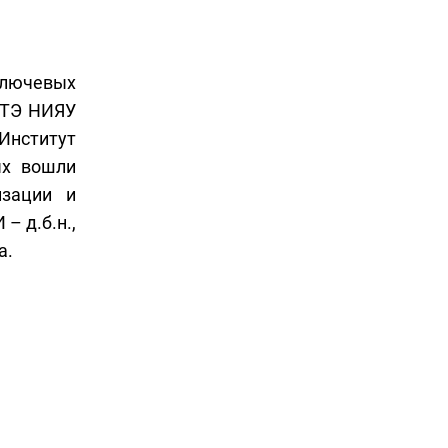
ключевых
АТЭ НИЯУ
Институт
ых вошли
изации и
– д.б.н.,
а.