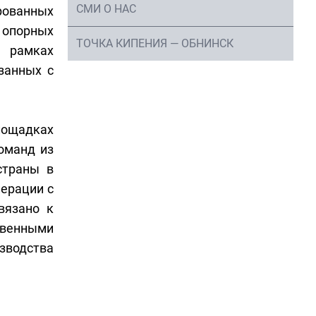
СМИ О НАС
рованных
а опорных
ТОЧКА КИПЕНИЯ — ОБНИНСК
В рамках
занных с
лощадках
оманд из
страны в
перации с
вязано к
твенными
зводства