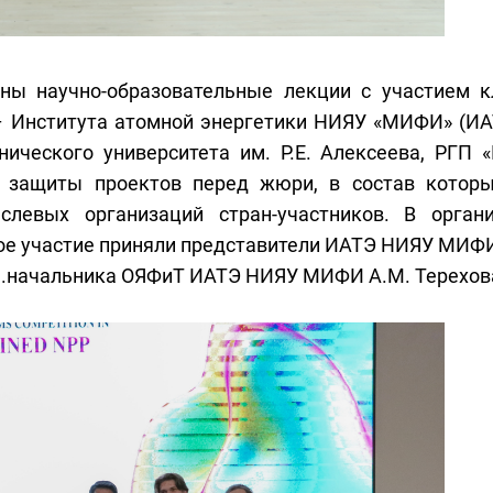
ны научно-образовательные лекции с участием 
я – Института атомной энергетики НИЯУ «МИФИ» (И
ического университета им. Р.Е. Алексеева, РГП «
ь защиты проектов перед жюри, в состав котор
слевых организаций стран-участников. В орган
е участие приняли представители ИАТЭ НИЯУ МИФИ 
м.начальника ОЯФиТ ИАТЭ НИЯУ МИФИ А.М. Терехов