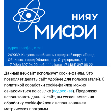
Адрес, телефон, e-mail
249039, Калужская область, городской округ «Город
Обнинск», город Обнинск, тер. Студгородок, д. 1
+7 (484) 397-94-90 доб. 111
, факс: +7 (484) 397-08-22
info@iate.obninsk.ru
Данный веб-сайт использует cookie-файлы. Это
позволяет делать сайт удобнее для пользователей. С
Приемная комиссия
политикой обработки cookie-файлов можно
Абитуриенту
ознакомиться по ссылке (
подробнее
). Продолжая
+7 (484) 397-94-90 доб. 801
использовать данный сайт, вы соглашаетесь на
priem@iate.obninsk.ru
обработку cookie-файлов с использованием
Использование новостных материалов сайта возможно
метрических программ.