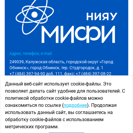
Адрес, телефон, e-mail
249039, Калужская область, городской округ «Город
Обнинск», город Обнинск, тер. Студгородок, д. 1
+7 (484) 397-94-90 доб. 111
, факс: +7 (484) 397-08-22
info@iate.obninsk.ru
Данный веб-сайт использует cookie-файлы. Это
позволяет делать сайт удобнее для пользователей. С
Приемная комиссия
политикой обработки cookie-файлов можно
Абитуриенту
ознакомиться по ссылке (
подробнее
). Продолжая
+7 (484) 397-94-90 доб. 801
использовать данный сайт, вы соглашаетесь на
priem@iate.obninsk.ru
обработку cookie-файлов с использованием
Использование новостных материалов сайта возможно
метрических программ.
только при наличии активной ссылки на