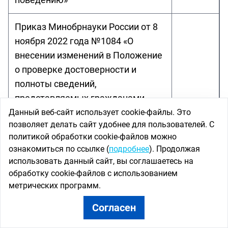
Приказ Минобрнауки России от 8
ноября 2022 года №1084 «О
внесении изменений в Положение
о проверке достоверности и
полноты сведений,
представляемых гражданами,
претендующими на замещение
Данный веб-сайт использует cookie-файлы. Это
позволяет делать сайт удобнее для пользователей. С
должностей в организациях,
политикой обработки cookie-файлов можно
созданных для выполнения задач,
ознакомиться по ссылке (
подробнее
). Продолжая
поставленных перед
использовать данный сайт, вы соглашаетесь на
Министерством науки и высшего
обработку cookie-файлов с использованием
образования Российской
метрических программ.
Федерации, и работниками,
скачать
Согласен
замещающими должности в
организациях, созданных для