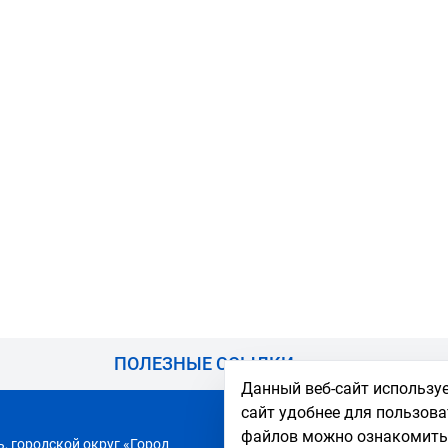
ПОЛЕЗНЫЕ ССЫЛКИ
Данный веб-сайт используе
сайт удобнее для пользова
Приемная комиссия
файлов можно ознакомитьс
, городской округ «Город
Абитуриенту