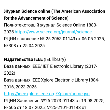
Журнал
Science online (The American Association
for the Advancement of Science
)
Полнотекстовый журнал
Science
O
nline 1880-
2025
https
://
www
.
scie
с
e
.
org
/
journal
/
science
РЦНИ заявление
№
25-2063-01143 от 06.05.2025;
№308 от 25.04.2025
Издательство
IEEE
(
IEL
library
)
База
данных
IEEE/ IET Electronic Library (2017-
2022)
База
данных
IEEE Xplore Electronic Library1884-
2016, 2023-2025
https://ieeexplore.ieee.org/Xplore/home.jsp
РЦНИ Заявление №25-2073-01143 от 19.08.2025;
№505 от 18.07.2025; №25-2101-01143 от