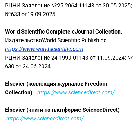
РЦНИ
Заявление
№25-2064-11143
от
30.05.2025;
№633
от
19.09.2025
World Scientific Complete eJournal Collection
.
Издательство
World Scientific Publishing
https://www.worldscientific.com
РЦНИ Заявление 24-1990-01143 от 11.09.2024; №
630 от 24.06.2024
Elsevier
(коллекция журналов
Freedom
Collection
)
https
://
www
.
sciencedirect
.
com
/
Elsevier
(книги на платформе
ScienceDirect
)
https
://
www
.
sciencedirect
.
com
/