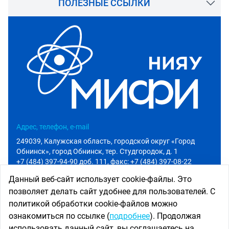
ПОЛЕЗНЫЕ ССЫЛКИ
Адрес, телефон, e-mail
249039, Калужская область, городской округ «Город
Обнинск», город Обнинск, тер. Студгородок, д. 1
+7 (484) 397-94-90 доб. 111
, факс: +7 (484) 397-08-22
info@iate.obninsk.ru
Данный веб-сайт использует cookie-файлы. Это
позволяет делать сайт удобнее для пользователей. С
Приемная комиссия
политикой обработки cookie-файлов можно
Абитуриенту
ознакомиться по ссылке (
подробнее
). Продолжая
+7 (484) 397-94-90 доб. 801
использовать данный сайт, вы соглашаетесь на