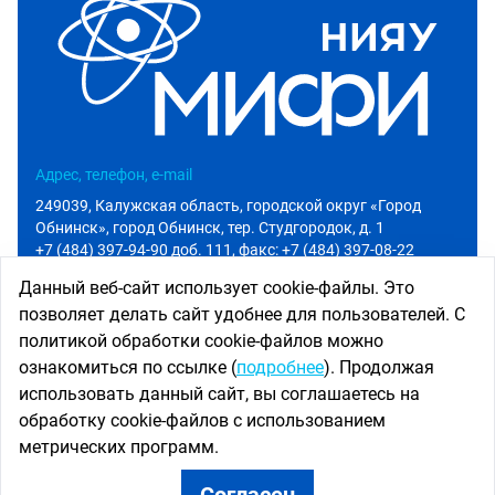
Адрес, телефон, e-mail
249039, Калужская область, городской округ «Город
Обнинск», город Обнинск, тер. Студгородок, д. 1
+7 (484) 397-94-90 доб. 111
, факс: +7 (484) 397-08-22
info@iate.obninsk.ru
Данный веб-сайт использует cookie-файлы. Это
позволяет делать сайт удобнее для пользователей. С
Приемная комиссия
политикой обработки cookie-файлов можно
Абитуриенту
ознакомиться по ссылке (
подробнее
). Продолжая
+7 (484) 397-94-90 доб. 801
использовать данный сайт, вы соглашаетесь на
priem@iate.obninsk.ru
обработку cookie-файлов с использованием
Использование новостных материалов сайта возможно
метрических программ.
только при наличии активной ссылки на
www.iate.obninsk.ru