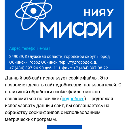
Адрес, телефон, e-mail
249039, Калужская область, городской округ «Город
Обнинск», город Обнинск, тер. Студгородок, д. 1
+7 (484) 397-94-90 доб. 111
, факс: +7 (484) 397-08-22
info@iate.obninsk.ru
Данный веб-сайт использует cookie-файлы. Это
позволяет делать сайт удобнее для пользователей. С
Приемная комиссия
политикой обработки cookie-файлов можно
Абитуриенту
ознакомиться по ссылке (
подробнее
). Продолжая
+7 (484) 397-94-90 доб. 801
использовать данный сайт, вы соглашаетесь на
priem@iate.obninsk.ru
обработку cookie-файлов с использованием
Использование новостных материалов сайта возможно
метрических программ.
только при наличии активной ссылки на