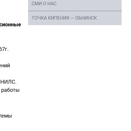
СМИ О НАС
ТОЧКА КИПЕНИЯ — ОБНИНСК
нсионные
67г.
ений
 СНИЛС.
ь работы
стемы