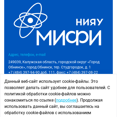
Адрес, телефон, e-mail
249039, Калужская область, городской округ «Город
Обнинск», город Обнинск, тер. Студгородок, д. 1
+7 (484) 397-94-90 доб. 111
, факс: +7 (484) 397-08-22
info@iate.obninsk.ru
Данный веб-сайт использует cookie-файлы. Это
позволяет делать сайт удобнее для пользователей. С
Приемная комиссия
политикой обработки cookie-файлов можно
Абитуриенту
ознакомиться по ссылке (
подробнее
). Продолжая
+7 (484) 397-94-90 доб. 801
использовать данный сайт, вы соглашаетесь на
priem@iate.obninsk.ru
обработку cookie-файлов с использованием