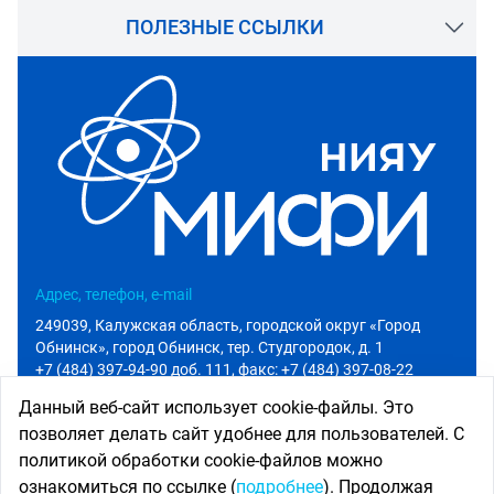
ПОЛЕЗНЫЕ ССЫЛКИ
Адрес, телефон, e-mail
249039, Калужская область, городской округ «Город
Обнинск», город Обнинск, тер. Студгородок, д. 1
+7 (484) 397-94-90 доб. 111
, факс: +7 (484) 397-08-22
info@iate.obninsk.ru
Данный веб-сайт использует cookie-файлы. Это
позволяет делать сайт удобнее для пользователей. С
Приемная комиссия
политикой обработки cookie-файлов можно
Абитуриенту
ознакомиться по ссылке (
подробнее
). Продолжая
+7 (484) 397-94-90 доб. 801