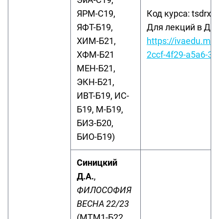
ЯРМ-С19,
Код курса: tsdrxbl
ЯФТ-Б19,
Для лекций в ДО
ХИМ-Б21,
https://ivaedu.me
ХФМ-Б21
2ccf-4f29-a5a6-38
МЕН-Б21,
ЭКН-Б21,
ИВТ-Б19, ИС-
Б19, М-Б19,
БИЗ-Б20,
БИО-Б19)
Синицкий
Д.А.
,
ФИЛОСОФИЯ
ВЕСНА 22/23
(МТМ1-Б22