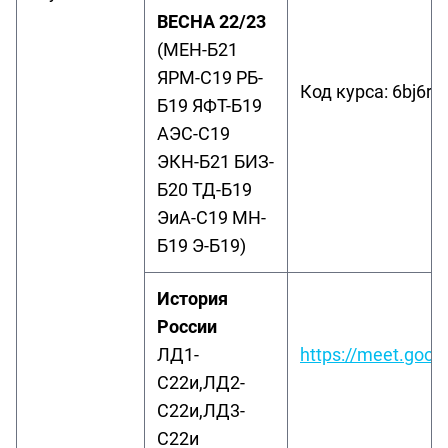
ВЕСНА 22/23
(МЕН-Б21
ЯРМ-С19 РБ-
Код курса: 6bj6rfv
Б19 ЯФТ-Б19
АЭС-С19
ЭКН-Б21 БИЗ-
Б20 ТД-Б19
ЭиА-С19 МН-
Б19 Э-Б19)
История
России
ЛД1-
https://meet.goog
С22и,ЛД2-
С22и,ЛД3-
С22и