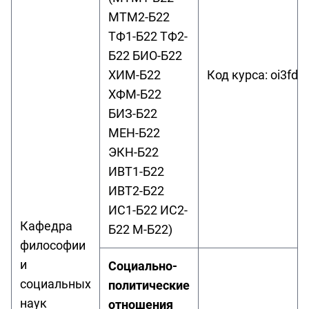
МТМ2-Б22
ТФ1-Б22 ТФ2-
Б22 БИО-Б22
ХИМ-Б22
Код курса: oi3fd6
ХФМ-Б22
БИЗ-Б22
МЕН-Б22
ЭКН-Б22
ИВТ1-Б22
ИВТ2-Б22
ИС1-Б22 ИС2-
Кафедра
Б22 М-Б22)
философии
и
Социально-
социальных
политические
наук
отношения