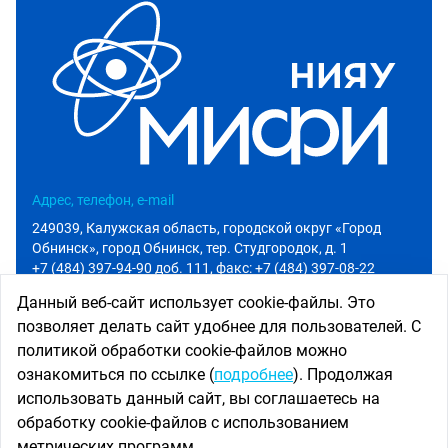
Адрес, телефон, e-mail
249039, Калужская область, городской округ «Город
Обнинск», город Обнинск, тер. Студгородок, д. 1
+7 (484) 397-94-90 доб. 111
, факс: +7 (484) 397-08-22
info@iate.obninsk.ru
Данный веб-сайт использует cookie-файлы. Это
позволяет делать сайт удобнее для пользователей. С
Приемная комиссия
политикой обработки cookie-файлов можно
Абитуриенту
ознакомиться по ссылке (
подробнее
). Продолжая
+7 (484) 397-94-90 доб. 801
использовать данный сайт, вы соглашаетесь на
priem@iate.obninsk.ru
обработку cookie-файлов с использованием
Использование новостных материалов сайта возможно
метрических программ.