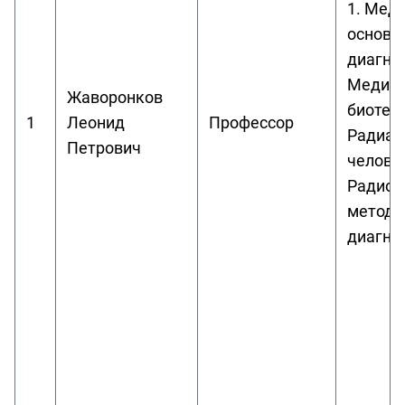
1. Мед
основы
диагнос
Медици
Жаворонков
биотехн
1
Леонид
Профессор
Радиац
Петрович
человек
Радиои
методы
диагно