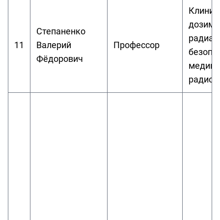
Клинич
дозиме
Степаненко
радиац
11
Валерий
Профессор
безопа
Фёдорович
медици
радиол