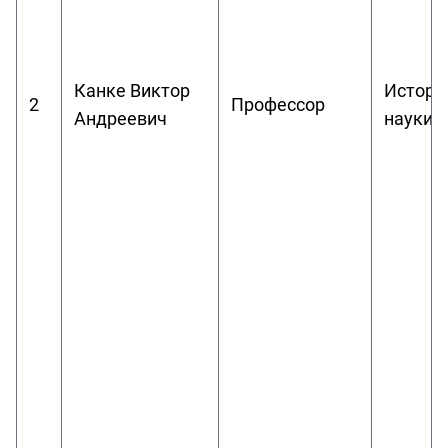
Канке Виктор
Истори
2
Профессор
Андреевич
науки 