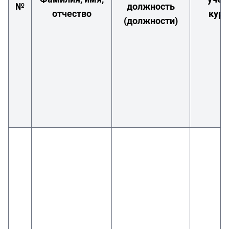
№
должность
отчество
курс
(должности)