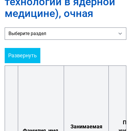
технологии в ядерной
медицине), очная
Развернуть
Пр
Занимаемая
Фамилия, имя,
учеб