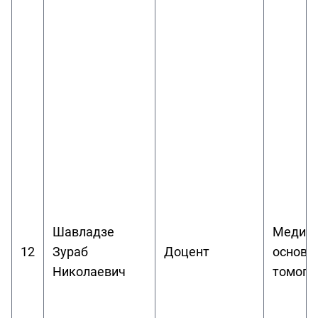
Шавладзе
Медико
12
Зураб
Доцент
основы
Николаевич
томогр