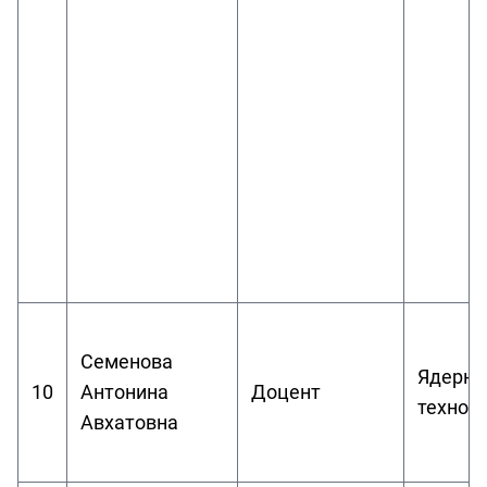
Семенова
Ядерно
10
Антонина
Доцент
технол
Авхатовна