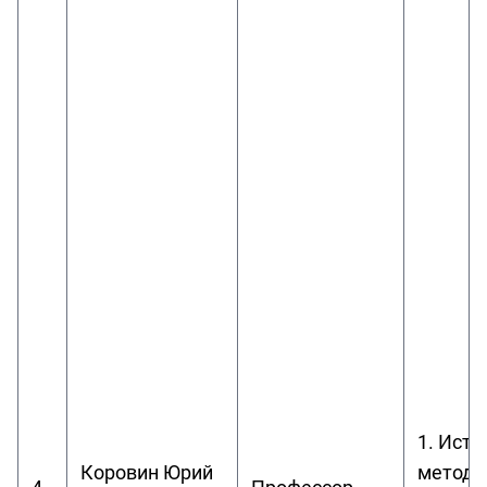
1. Исто
Коровин Юрий
методол