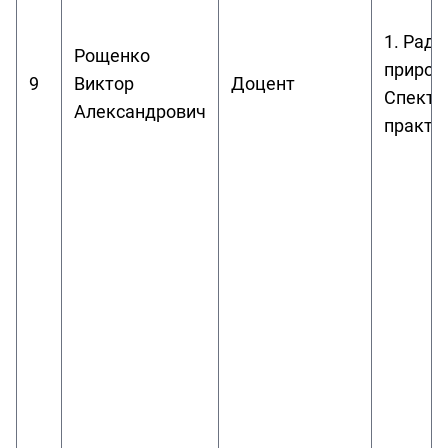
1. Рад
Рощенко
природе
9
Виктор
Доцент
Спектр
Александрович
практи