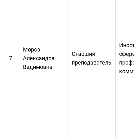
Иностр
Мороз
Старший
сфере
7
Александра
преподаватель
профес
Вадимовна
коммун