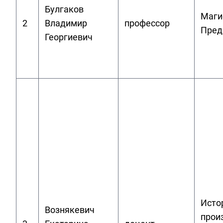
Булгаков
Маги
2
Владимир
профессор
Пред
Георгиевич
Исто
Вознякевич
прои