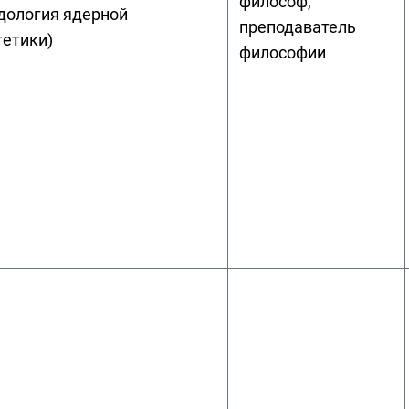
философ,
дология ядерной
преподаватель
гетики)
философии