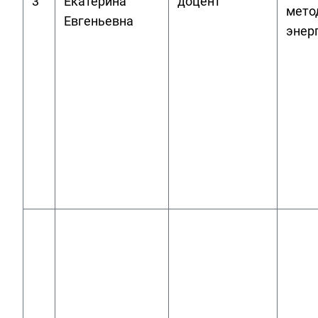
3
Екатерина
доцент
мето
Евгеньевна
энер