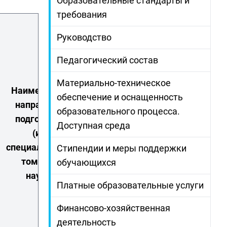
Образовательные стандарты и
требования
Руководство
Педагогический состав
Материально-техническое
Наименование
обеспечение и оснащенность
направления
образовательного процесса.
Ученое
подготовки и
Доступная среда
Ученая степень
звание
(или)
(при наличии)
(при
специальности, в
Стипендии и меры поддержки
наличии)
том числе
обучающихся
научной
Платные образовательные услуги
Финансово-хозяйственная
деятельность