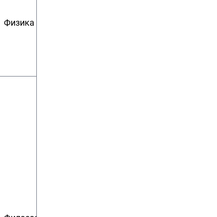
кандидат
физико-
Физика
нет
математических
наук
кандидат