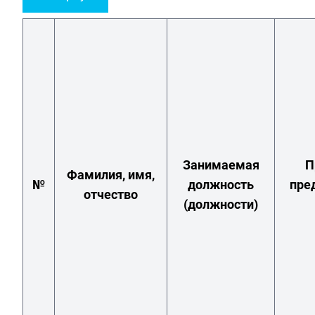
Занимаемая
П
Фамилия, имя,
№
должность
пре
отчество
(должности)