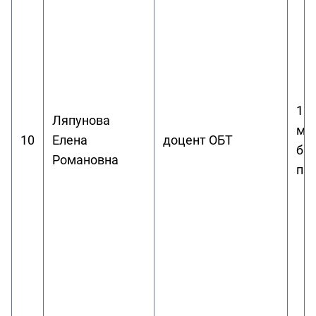
1.
Ляпунова
мо
10
Елена
доцент ОБТ
би
Романовна
пр