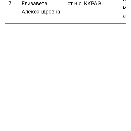
7
Елизавета
ст.н.с. ККРАЭ
ме
Александровна
ад