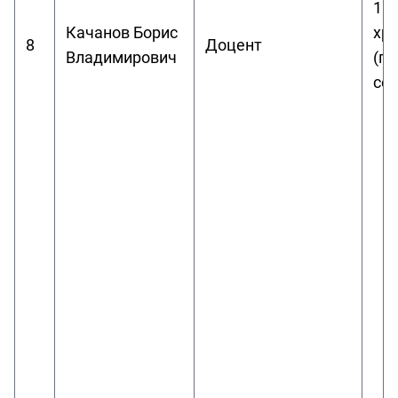
1. 
Качанов Борис
хр
8
Доцент
Владимирович
(п
со