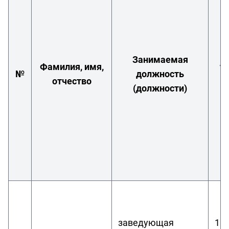
Занимаемая
Фамилия, имя,
у
№
должность
отчество
к
(должности)
заведующая
1.