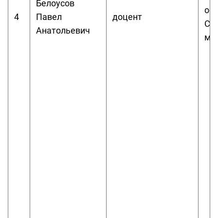
Белоусов
обу
4
Павел
доцент
Со
Анатольевич
ма