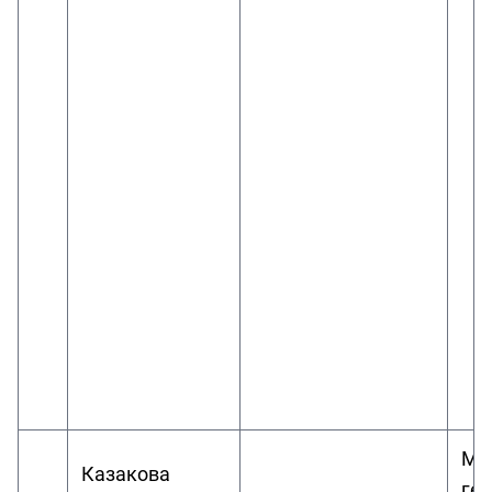
Мо
Казакова
ге