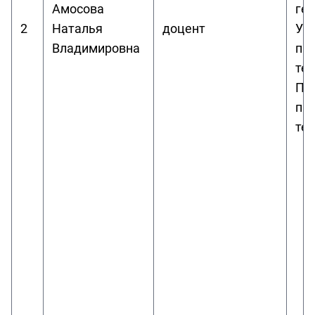
Амосова
ген
2
Наталья
доцент
Уче
Владимировна
про
тех
Пр
пра
те