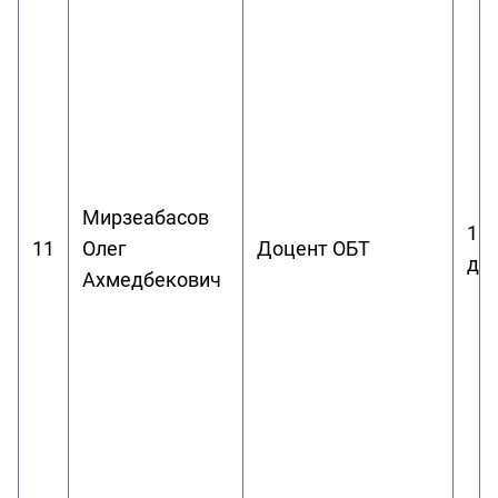
Мирзеабасов
1.
11
Олег
Доцент ОБТ
дл
Ахмедбекович