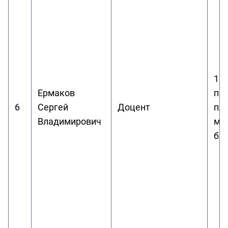
1.
Ермаков
пр
6
Сергей
Доцент
пл
Владимирович
мо
би