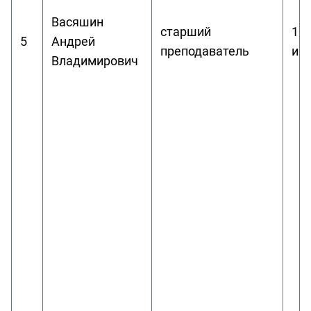
Васяшин
старший
1. 
5
Андрей
преподаватель
ин
Владимирович