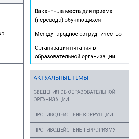
Вакантные места для приема
(перевода) обучающихся
кандидат
физико-
ка
нет
в про
Международное сотрудничество
математических
наук
Организация питания в
образовательной организации
1. Пр
АКТУАЛЬНЫЕ ТЕМЫ
переп
«Пре
СВЕДЕНИЯ ОБ ОБРАЗОВАТЕЛЬНОЙ
школы
ОРГАНИЗАЦИИ
МИФИ 
ПРОТИВОДЕЙСТВИЕ КОРРУПЦИИ
дипло
02606
ПРОТИВОДЕЙСТВИЕ ТЕРРОРИЗМУ
Проф