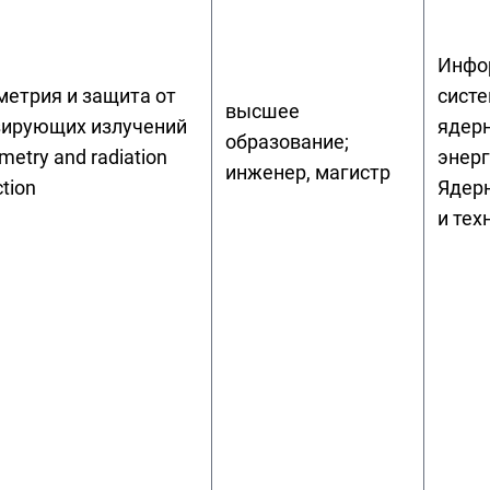
Инфо
етрия и защита от
систе
высшее
зирующих излучений
ядер
образование;
imetry and radiation
энерг
инженер, магистр
ction
Ядер
и тех