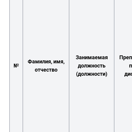
Занимаемая
Преп
Фамилия, имя,
№
должность
п
отчество
(должности)
ди