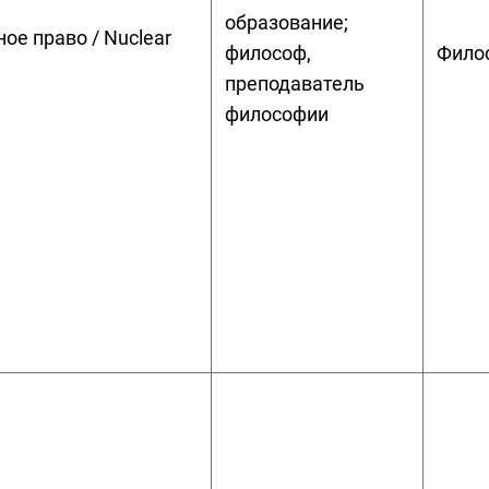
образование;
ое право / Nuclear
философ,
Фило
преподаватель
философии