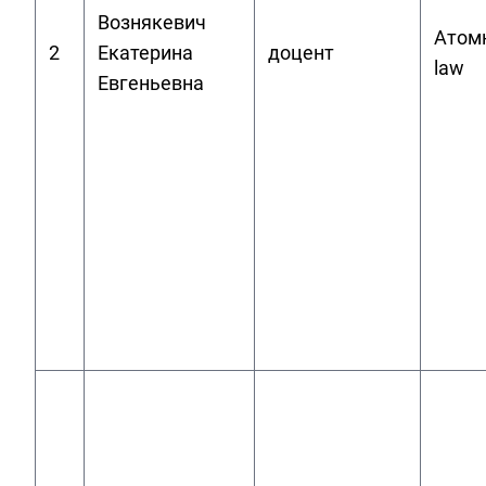
Вознякевич
Атомн
2
Екатерина
доцент
law
Евгеньевна