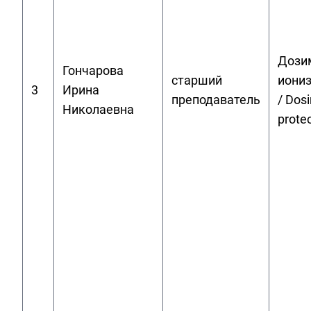
Дозим
Гончарова
старший
иони
3
Ирина
преподаватель
/ Dos
Николаевна
prote