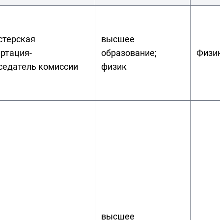
стерская
высшее
ртация-
образование;
Физи
седатель комиссии
физик
высшее