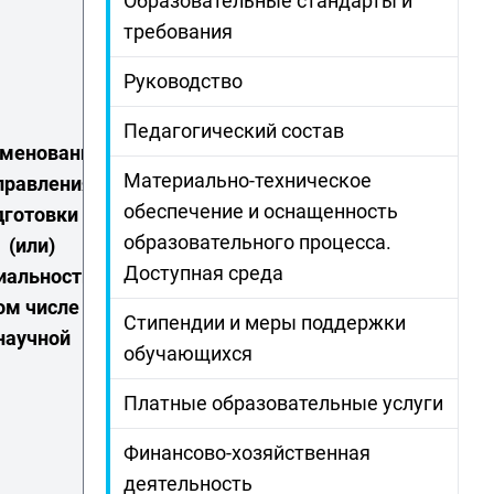
Образовательные стандарты и
требования
Руководство
Педагогический состав
менование
Материально-техническое
правления
Ученое
обеспечение и оснащенность
дготовки и
С
Ученая степень
звание
образовательного процесса.
(или)
квали
(при наличии)
(при
Доступная среда
иальности, в
наличии)
ом числе
Стипендии и меры поддержки
научной
обучающихся
Платные образовательные услуги
Финансово-хозяйственная
деятельность