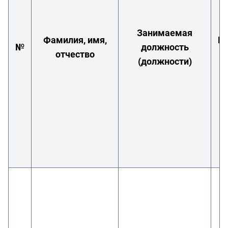
Занимаемая
Фамилия, имя,
П
№
должность
отчество
(должности)