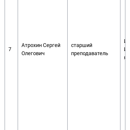
Ин
Атрохин Сергей
старший
7
Ин
Олегович
преподаватель
яз