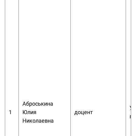
Аброськина
Уп
1
Юлия
доцент
пл
Николаевна