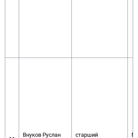
Внуков Руслан
старший
Ма