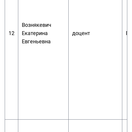
Вознякевич
12
Екатерина
доцент
П
Евгеньевна