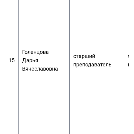
Голенцова
старший
Фи
15
Дарья
преподаватель
ку
Вячеславовна