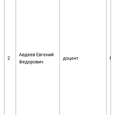
Авдеев Евгений
2
доцент
Ме
Федорович