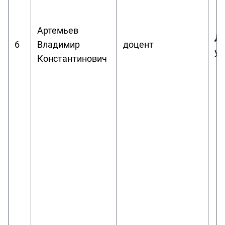
Артемьев
Ди
6
Владимир
доцент
ур
Константинович