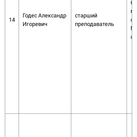
Об
ма
Годес Александр
старший
14
оп
Игоревич
преподаватель
Ме
се