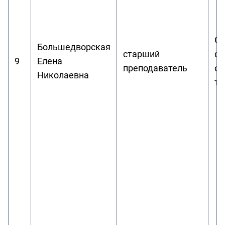
Об
Большедворская
старший
фи
9
Елена
преподаватель
ос
Николаевна
те