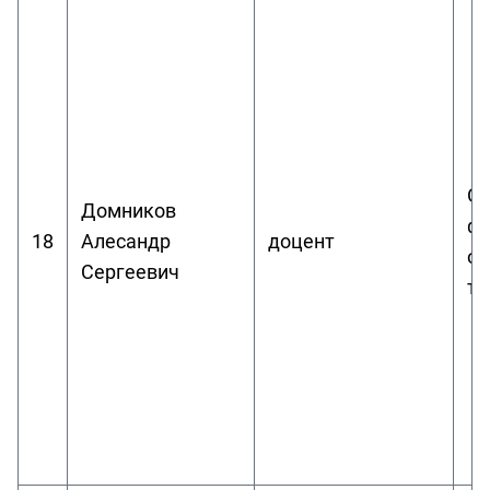
Об
Домников
фи
18
Алесандр
доцент
ос
Сергеевич
те