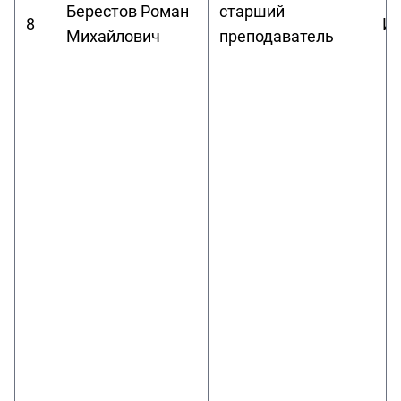
Берестов Роман
старший
8
И
Михайлович
преподаватель