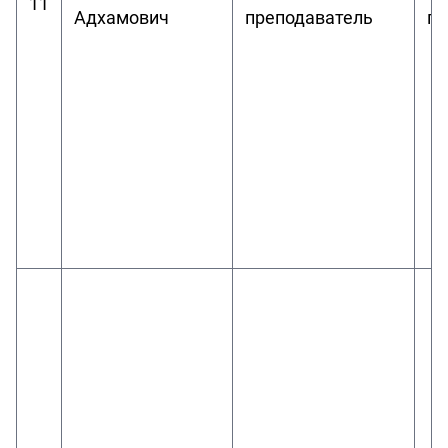
11
Адхамович
преподаватель
пр