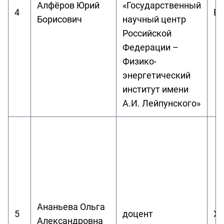
Алфёров Юрий
«Государственный
4
Вы
Борисович
научный центр
Российской
Федерации –
Физико-
энергетический
институт имени
А.И. Лейпунского»
Ананьева Ольга
5
доцент
Х
Александровна