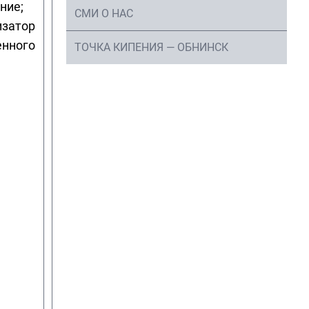
ние;
СМИ О НАС
кандидат
изатор
Экономика и управление
экономических
енного
в отраслях АПК
ТОЧКА КИПЕНИЯ — ОБНИНСК
наук