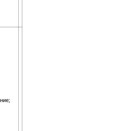
кандидат
ние;
Механика
технических
наук