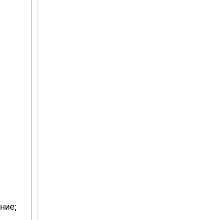
станции
наук
ние;
Технология
кандидат