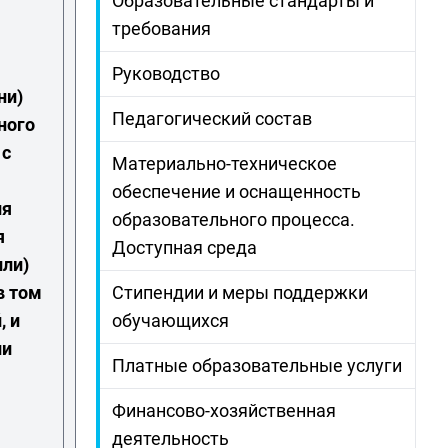
Образовательные стандарты и
требования
Руководство
ни)
Педагогический состав
ного
 с
Материально-техническое
Наименование
обеспечение и оснащенность
ия
направления подготовки
Ученая степен
образовательного процесса.
я
и (или) специальности, в
(при наличии)
Доступная среда
или)
том числе научной
в том
Стипендии и меры поддержки
, и
обучающихся
ии
Платные образовательные услуги
Финансово-хозяйственная
деятельность