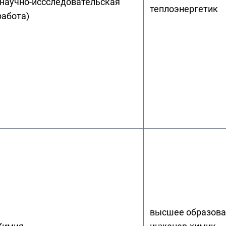
(научно-иссследовательская
теплоэнергетик
работа)
высшее образова