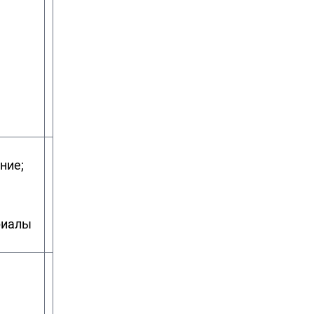
электрохимических
химических
производств
наук
ние;
14.05.01 Ядерные
нет
реакторы и материалы
риалы