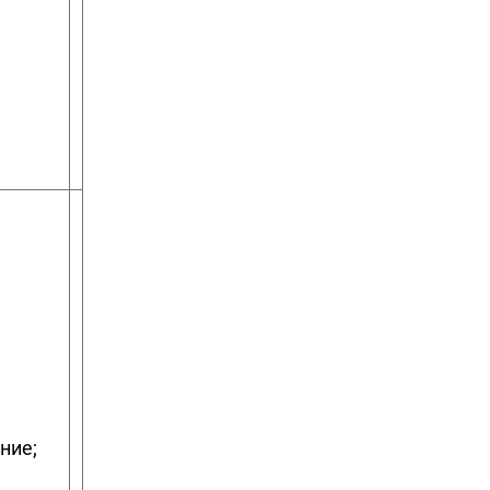
ние;
доктор
Тепловые электрические
технических