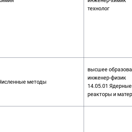
Химия
инженер-химик
технолог
высшее образова
инженер-физик
Численные методы
14.05.01 Ядерные
реакторы и мате