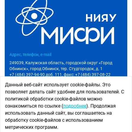
Адрес, телефон, e-mail
249039, Калужская область, городской округ «Город
Обнинск», город Обнинск, тер. Студгородок, д. 1
+7 (484) 397-94-90 доб. 111
, факс: +7 (484) 397-08-22
info@iate.obninsk.ru
Данный веб-сайт использует cookie-файлы. Это
позволяет делать сайт удобнее для пользователей. С
Приемная комиссия
политикой обработки cookie-файлов можно
Абитуриенту
ознакомиться по ссылке (
подробнее
). Продолжая
+7 (484) 397-94-90 доб. 801
использовать данный сайт, вы соглашаетесь на
priem@iate.obninsk.ru
обработку cookie-файлов с использованием
Использование новостных материалов сайта возможно
метрических программ.