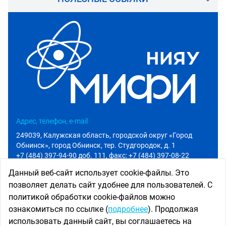
Адрес, телефон, e-mail
249039, Калужская область, городской округ «Город
Обнинск», город Обнинск, тер. Студгородок, д. 1
+7 (484) 397-94-90 доб. 111
, факс: +7 (484) 397-08-22
info@iate.obninsk.ru
Данный веб-сайт использует cookie-файлы. Это
позволяет делать сайт удобнее для пользователей. С
Приемная комиссия
политикой обработки cookie-файлов можно
Абитуриенту
ознакомиться по ссылке (
подробнее
). Продолжая
+7 (484) 397-94-90 доб. 801
использовать данный сайт, вы соглашаетесь на
priem@iate.obninsk.ru