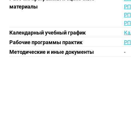
материалы
РП
РП
РП
Календарный учебный график
Ка
Рабочие программы практик
РП
Методические и иные документы
-