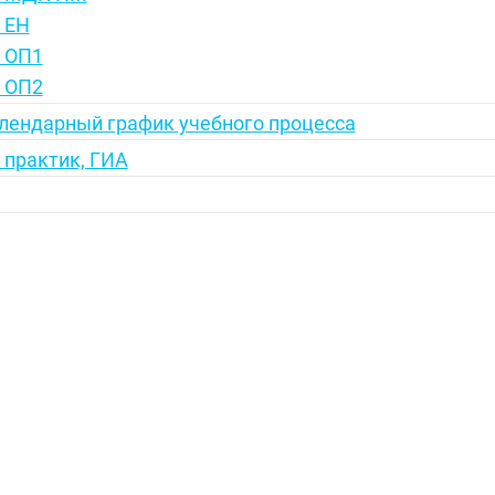
 ЕН
 ОП1
 ОП2
лендарный график учебного процесса
 практик, ГИА