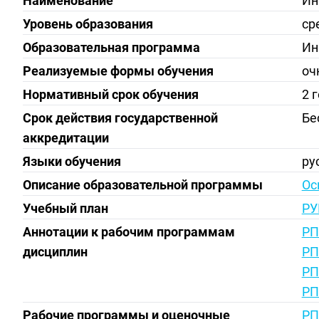
Наименование
Ин
Уровень образования
ср
Образовательная программа
Ин
Реализуемые формы обучения
оч
Нормативный срок обучения
2 
Срок действия государственной
Бе
аккредитации
Языки обучения
ру
Описание образовательной программы
Ос
Учебный план
РУ
Аннотации к рабочим программам
РП
дисциплин
РП
РП
РП
Рабочие программы и оценочные
РП