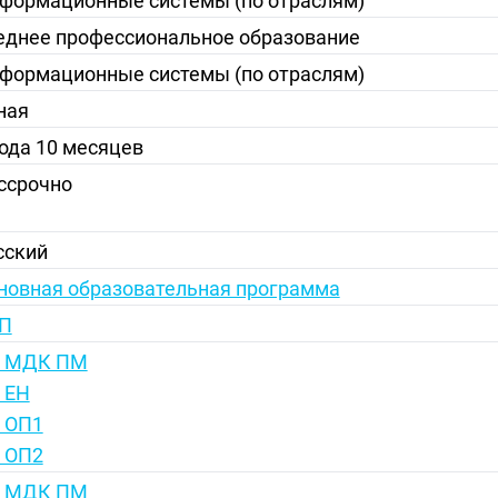
формационные системы (по отраслям)
еднее профессиональное образование
формационные системы (по отраслям)
ная
года 10 месяцев
ссрочно
сский
новная образовательная программа
П
 МДК ПМ
 ЕН
 ОП1
 ОП2
 МДК ПМ