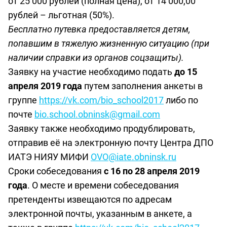
от 25 000 рублей (полная цена), от 14 000,00
рублей – льготная (50%).
Бесплатно путевка предоставляется детям,
попавшим в тяжелую жизненную ситуацию (при
наличии справки из органов соцзащиты).
Заявку на участие необходимо подать
до 15
апреля 2019 года
путем заполнения анкеты в
группе
https://vk.com/bio_school2017
либо по
почте
bio.school.obninsk@gmail.com
Заявку также необходимо продублировать,
отправив её на электронную почту Центра ДПО
ИАТЭ НИЯУ МИФИ
OVO
@
iate
.
obninsk
.
ru
Сроки собеседования
с 16 по 28 апреля 2019
года
.
О месте и времени собеседования
претенденты извещаются по адресам
электронной почты, указанным в анкете, а