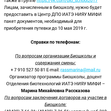
также в группе
https://vk.com/bio_school2017
Лицам, зачисленным в биошколу, нужно будет
предоставить в Центр ДПО ИАТЭ НИЯУ МИФИ
пакет документов, необходимый для
приобретения путевки до 10 мая 2019 г.
Справки по телефонам:
По вопросам организации Биошколы и
содержания смены:
+ 7
910
527 50 81
E
-
mail
:
rassmarina
@
mail
.
ru
Организатор программы Биошколы, доцент
Отделения биотехнологий ИАТЭ НИЯУ МИФИ –
Марина Михайловна Рассказова
По вопросам заключения договоров на участие в
Биошколе: