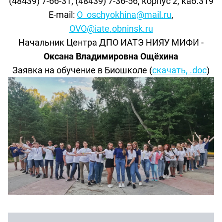
(48439) 7-66-31; (48439) 7-36-56; корпус 2, каб.319
E
-
mail
:
O
_
oschyokhina
@
mail
.
ru
,
OVO
@
iate
.
obninsk
.
ru
Начальник Центра ДПО ИАТЭ НИЯУ МИФИ -
Оксана Владимировна Ощёхина
Заявка на обучение в Биошколе (
скачать, .doc
)